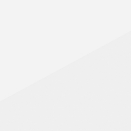
YNE, ST-LAMBERT, ST-BRUNO ST-HUBERT, L
T, BROSSARD, LAPRAIRIE, CANDIAC STE-CA
UGUAY, VARENNES