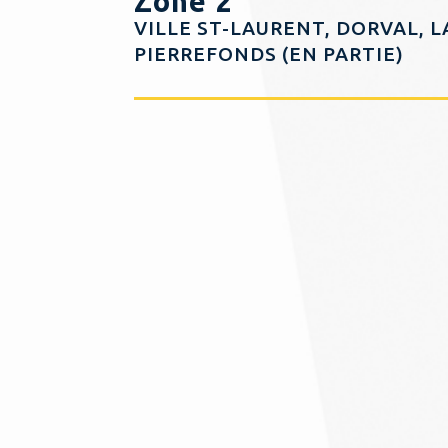
Zone 2
VILLE ST-LAURENT, DORVAL, 
PIERREFONDS (EN PARTIE)
Zone 3
CENTRE-VILLE, ILE STE-HÉL
Zone 4
LASALLE, VERDUN, ÎLE DES SO
N.D.G