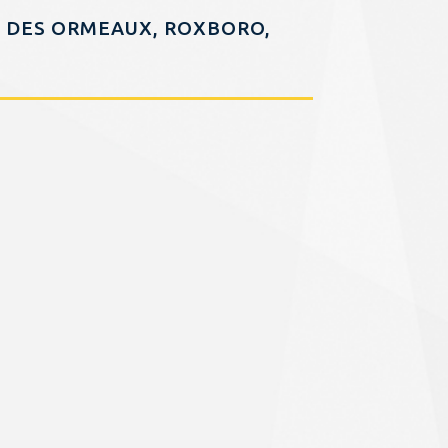
D DES ORMEAUX, ROXBORO,
ST-LUC, MONTRÉAL-OUEST,