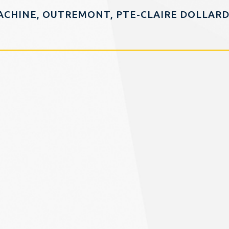
LACHINE, OUTREMONT, PTE-CLAIRE DOLLAR
ÈNE, WESTMOUNT
EURS, VILLE ST-PIERRE HAMPSTEAD, COTE 