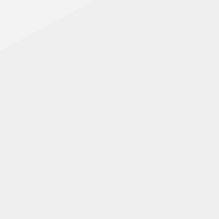
ONGUEUIL, STE-JULIE,
THERINE, DELSON