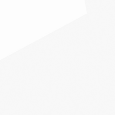
Zone 5
WEST-ISLAND, VAUDREUIL, DOR
BELLEVUE, KIRKLAND PINCOUR
Zone 6
LAVAL EST (JUSQU'À L'AUTORO
Zone 7
LAVAL OUEST (À PARTIR DE L'