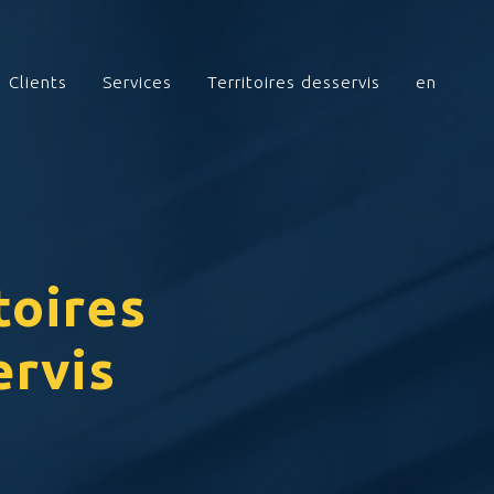
Clients
Services
Territoires desservis
en
toires
ervis