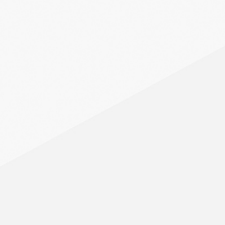
Zone 8
BOISBRIAND, ROSEMÈRE, STE-T
Zone 9
TERREBONNE, MASCOUCHE
Zone 10
REPENTIGNY, LACHENAIE, LE
Zone 11
RIVE-SUD EST, PARC IND. DE 