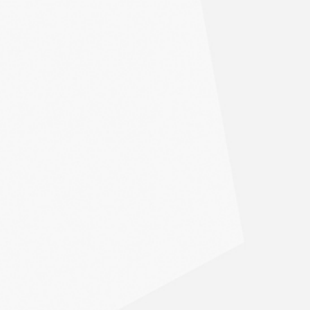
ION, ÎLE PERROT, ÎLE BIZARD PIERREFONDS
T, BEACONSFIELD, SENNEVILLE, BAIE D'UR
UTE 15)
AUTOROUTE 15)