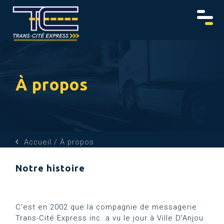
À propos
Accueil
À propos
Notre histoire
C'est en 2002 que la compagnie de messagerie
Trans-Cité Express inc. a vu le jour à Ville D'Anjou