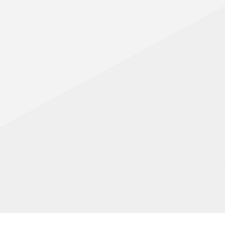
Zone 12
RIVE-SUD CENTRE, VILLE LEMOYNE, ST-LAMBERT,
ST-BRUNO ST-HUBERT, LONGUEUIL, STE-JULIE,
GREENFIELD PARK
Zone 13
RIVE-SUD OUEST, ST-CONSTANT, BROSSARD,
LAPRAIRIE, CANDIAC STE-CATHERINE, DELSON
Zone 14
CARIGNAN, CHAMBLY, CHATEAUGUAY, VARENNES