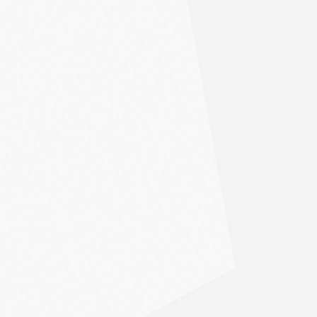
Zone 5
WEST-ISLAND, VAUDREUIL, DORION, ÎLE PERROT,
ÎLE BIZARD PIERREFONDS (EN PARTIE), STE-ANNE-
DE-BELLEVUE, KIRKLAND PINCOURT,
BEACONSFIELD, SENNEVILLE, BAIE D'URFÉ
Zone 6
LAVAL EST (JUSQU'À L'AUTOROUTE 15)
Zone 7
LAVAL OUEST (À PARTIR DE L'AUTOROUTE 15)
Zone 8