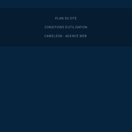
PLAN DU SITE
CONDITIONS D'UTILISATION
C
A
M
E
L
E
O
N
-
AGENCE WEB