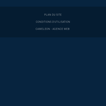
PLAN DU SITE
CONDITIONS D'UTILISATION
C
A
M
E
L
E
O
N
-
AGENCE WEB